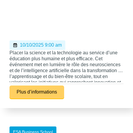
10/10/2025 9:00 am
Placer la science et la technologie au service d’une
éducation plus humaine et plus efficace. Cet
événement met en lumière le rôle des neurosciences
et de l’intelligence artificielle dans la transformation de
l’apprentissage et du bien-être scolaire, tout en
valorisant les initiatives qui rapprochent innovation et
pédagogie. Il interroge la place de l’enseignant, les
Plus d’informations
compétences du 21ᵉ siècle et l’école de demain, une
école où apprendre rime avec épanouissement,
créativité et réussite pour tous.
ESA Business School