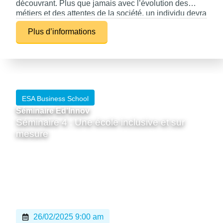
découvrant. Plus que jamais avec l’évolution des
métiers et des attentes de la société, un individu devra
apprendre, désapprendre, réapprendre pour pouvoir
Plus d’informations
s’adapter ne serait-ce que pour conserver un emploi
ou pour maîtriser les technologies. Ce séminaire
souligne l’importance de la motivation, et de
l’autonomisation de l’apprentissage afin de pouvoir
toujours apprendre. Apprendre à apprendre et
insatiable curiosité vont de peur. Le savoir-être pour
ne pas être réduit à un consommateur “d’avoir dans
ESA Business School
ses placards”.
Séminaire Ed'Innov
Séminaire 4 : Une école inclusive et sur
mesure
26/02/2025 9:00 am