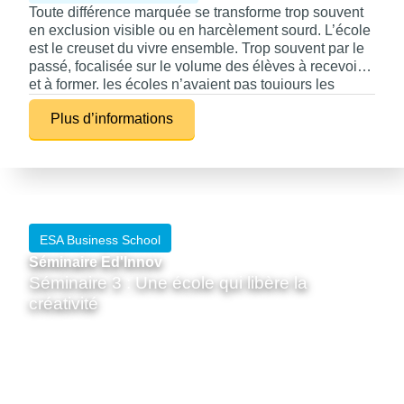
Toute différence marquée se transforme trop souvent
en exclusion visible ou en harcèlement sourd. L’école
est le creuset du vivre ensemble. Trop souvent par le
passé, focalisée sur le volume des élèves à recevoir
et à former, les écoles n’avaient pas toujours les
moyens d’intégrer la différence, tant dans
Plus d’informations
l’apprentissage que dans l’ouverture à la diversité. Ce
séminaire traite des deux sujets qui s’entrecroisent
notamment via l’apport des technologies à la
pédagogie sur mesure et en complément de la
citoyenneté mondiale sur comment respecter et
valoriser la diversité.
ESA Business School
Séminaire Ed'Innov
Séminaire 3 : Une école qui libère la
créativité