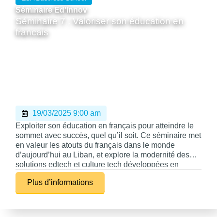
Séminaire Ed'Innov
Séminaire 7 : Valoriser son éducation en
francais
19/03/2025 9:00 am
Exploiter son éducation en français pour atteindre le
sommet avec succès, quel qu’il soit. Ce séminaire met
en valeur les atouts du français dans le monde
d’aujourd’hui au Liban, et explore la modernité des
solutions edtech et culture tech développées en
France aujourd’hui dans le cadre des programmes
Plus d’informations
d’investissements d’avenir. Il interroge aussi sur la
perception du français et sur comment valoriser cette
éducation et rendre sa pédagogie plus moderne – le
français c’est s’amuser et c’est du concret !